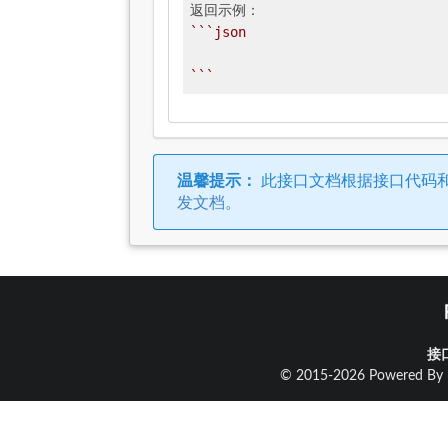
``
`json

`
``
温馨提示：
此接口文档根据接口代码
发文档
。
接
© 2015-2026 Powered By