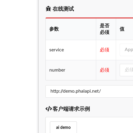
在线测试
是否
参数
值
必须
service
必须
number
必须
客户端请求示例
ai demo