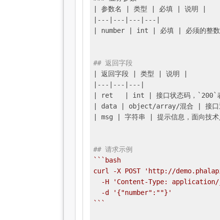
|
 参数名 
| 类型 |
 必填 
| 说明 |
|---|
---
|---|
---
|

|
 number 
| int |
 必填 
| 必须的整数
## 返回字段
| 返回字段 |
 类型 
| 说明 |
|---|
---
|---|
| ret	|
 int 
| 接口状态码，`200
| data |
 object/array/混合 
| 接
| msg |
 字符串 
| 提示信息，面向技
## 请求示例
``
`bash

curl -X POST 'http://demo.phalap
  -H 'Content-Type: application/j
  -d '{"number":""}'

`
``