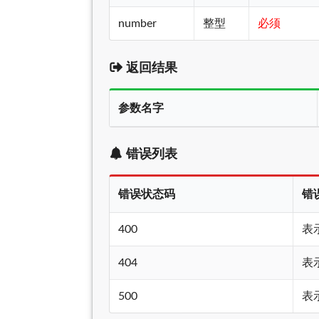
number
整型
必须
返回结果
参数名字
错误列表
错误状态码
错
400
表
404
表
500
表