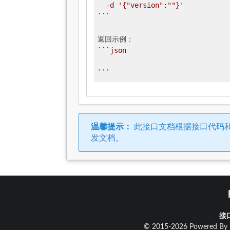
  -d '{"version":""}'

`
``
``
`json

`
``
温馨提示：
此接口文档根据接口代码
发文档
。
接
© 2015-2026 Powered By