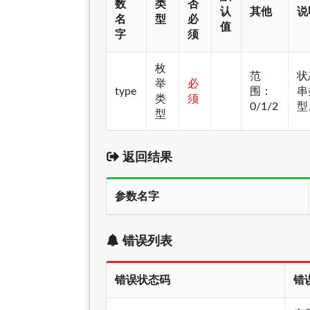
数
类
否
认
其他
说
名
型
必
值
字
须
枚
范
状
举
必
type
围：
串
类
须
0/1/2
型
型
返回结果
参数名字
错误列表
错误状态码
错