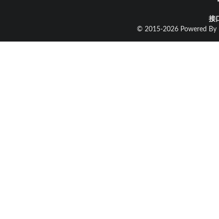
接
© 2015-2026 Powered By