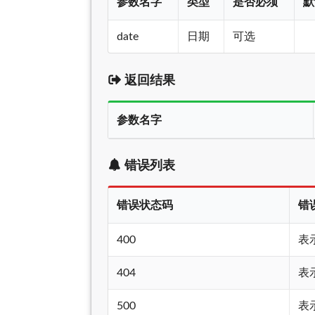
参数名字
类型
是否必须
默
date
日期
可选
返回结果
参数名字
错误列表
错误状态码
错
400
表
404
表
500
表