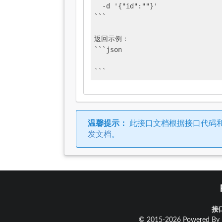
  -d '{"id":""}'

```

返回示例：

```json

```
温馨提示：
此接口文档根据接口代码
发文档
。
接
© 2015-2026 Powered By