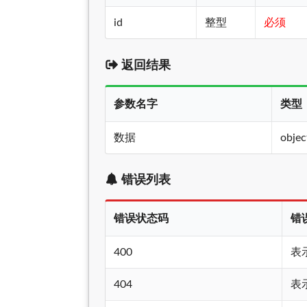
id
整型
必须
返回结果
参数名字
类型
数据
objec
错误列表
错误状态码
错
400
表
404
表